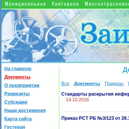
Д
На главную
Документы
Все
Документы
Приказы
О предприятии
Реквизиты
Стандарты раскрытия информ
14.10.2016
Субсидии
Наши достижения
Приказ РСТ РБ №3/123 от 26.
Карта сайта
Гостевая