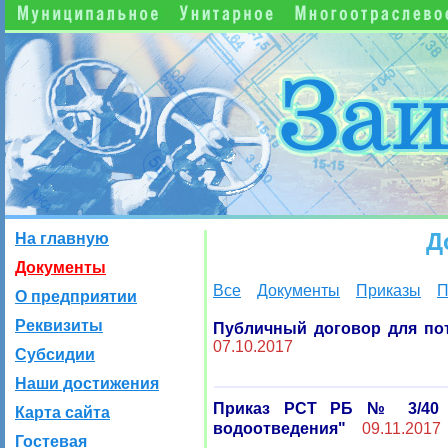
Д
На главную
Документы
Все
Документы
Приказы
П
О предприятии
Реквизиты
Публичный договор для по
07.10.2017
Субсидии
Наши достижения
Приказ РСТ РБ № 3/40 о
Карта сайта
водоотведения"
09.11.2017
Гостевая